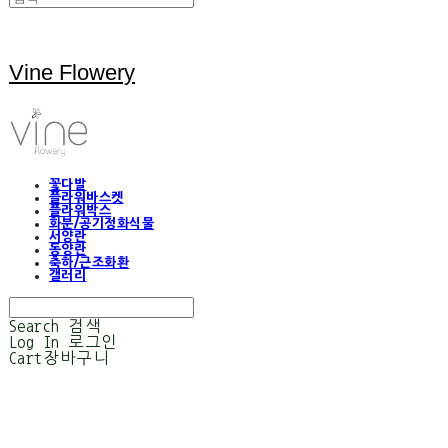
Vine Flowery
꽃다발
플라워바스켓
플라워박스
화분/공기정화식물
서양란
동양란
축하/근조화환
갤러리
Search
검색
Log In
로그인
Cart
장바구니