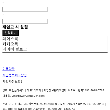
-
-
재입고 시 알림
신청하기
페이스북
카카오톡
네이버 블로그
이용약관
개인정보처리방침
사업자정보확인
상호: 바인플라워리 | 대표: 이지혜 | 개인정보관리책임자: 이지혜 | 전화: 031-8028-0766 |
이메일: vineflowery@naver.com
주소: 경기 하남시 미사강변서로 25, 테스타타워 917호 | 사업자등록번호:
189-95-00411
|
통신판매:
제 2018-경기하남-0653호
| 호스팅제공자: (주)식스샵