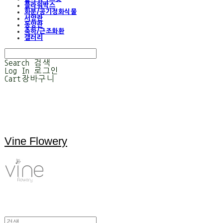
플라워박스
화분/공기정화식물
서양란
동양란
축하/근조화환
갤러리
Search
검색
Log In
로그인
Cart
장바구니
Vine Flowery