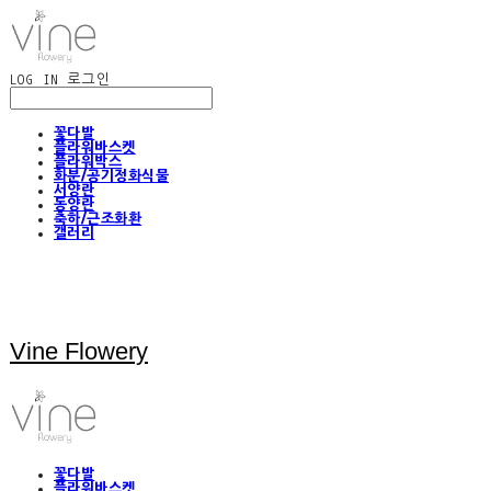
LOG IN
로그인
꽃다발
플라워바스켓
플라워박스
화분/공기정화식물
서양란
동양란
축하/근조화환
갤러리
Vine Flowery
꽃다발
플라워바스켓