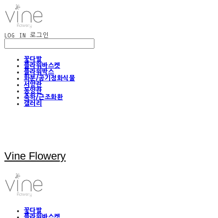
LOG IN
로그인
꽃다발
플라워바스켓
플라워박스
화분/공기정화식물
서양란
동양란
축하/근조화환
갤러리
Vine Flowery
꽃다발
플라워바스켓