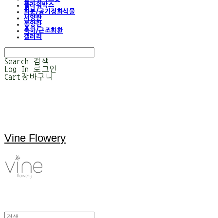
플라워박스
화분/공기정화식물
서양란
동양란
축하/근조화환
갤러리
Search
검색
Log In
로그인
Cart
장바구니
Vine Flowery