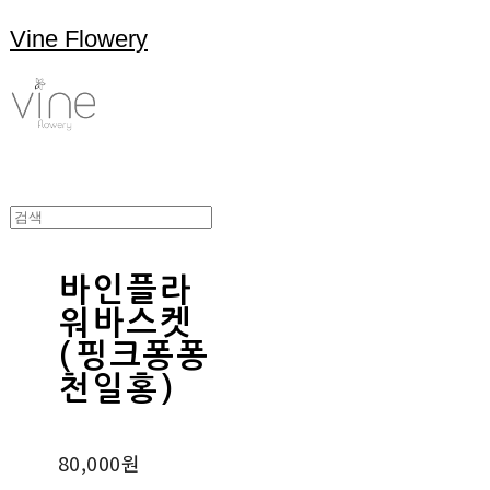
Vine Flowery
바인플라
워바스켓
(핑크퐁퐁
천일홍)
80,000원