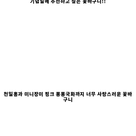
기념일에 추천하고 싶은 꽃바구니!!
천일홍과 미니장미 핑크 퐁퐁국화까지 너무 사랑스러운 꽃바
구니