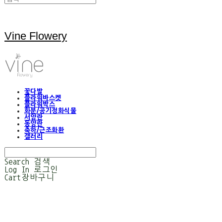
Vine Flowery
꽃다발
플라워바스켓
플라워박스
화분/공기정화식물
서양란
동양란
축하/근조화환
갤러리
Search
검색
Log In
로그인
Cart
장바구니