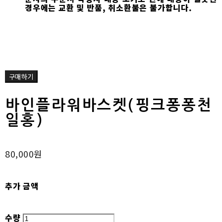
경우에는 교환 및 반품, 취소환불은 불가합니다.
구매하기
바인플라워바스켓(핑크퐁퐁천
일홍)
80,000원
추가 금액
수량