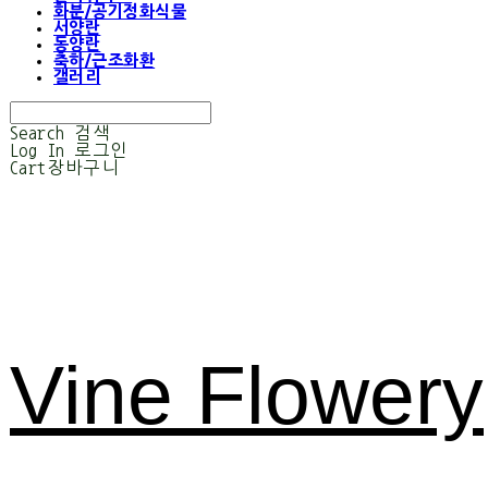
화분/공기정화식물
서양란
동양란
축하/근조화환
갤러리
Search
검색
Log In
로그인
Cart
장바구니
Vine Flowery