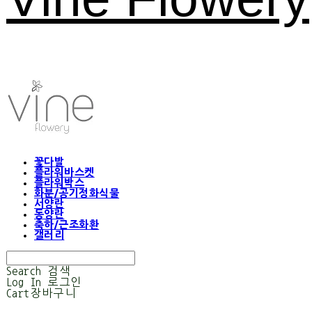
꽃다발
플라워바스켓
플라워박스
화분/공기정화식물
서양란
동양란
축하/근조화환
갤러리
Search
검색
Log In
로그인
Cart
장바구니