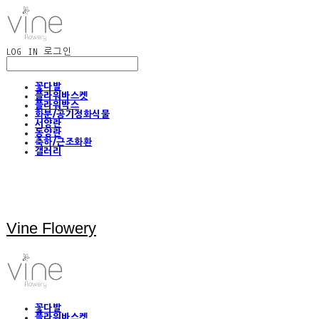
LOG IN
로그인
꽃다발
플라워바스켓
플라워박스
화분/공기정화식물
서양란
동양란
축하/근조화환
갤러리
Vine Flowery
꽃다발
플라워바스켓