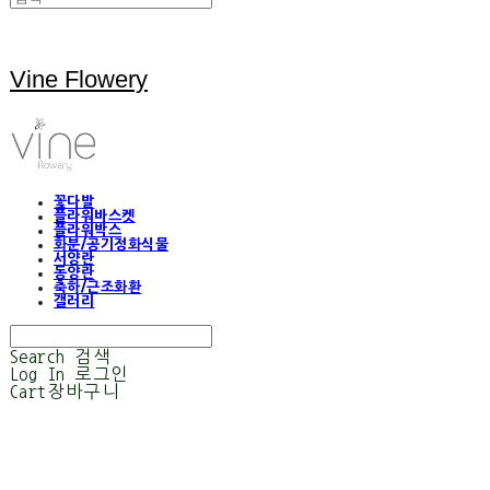
Vine Flowery
꽃다발
플라워바스켓
플라워박스
화분/공기정화식물
서양란
동양란
축하/근조화환
갤러리
Search
검색
Log In
로그인
Cart
장바구니