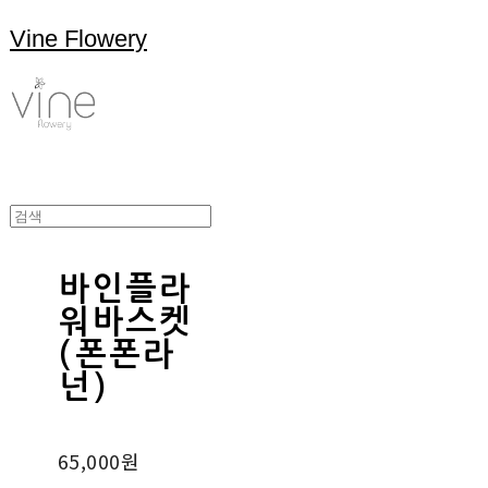
Vine Flowery
바인플라
워바스켓
(폰폰라
넌)
65,000원