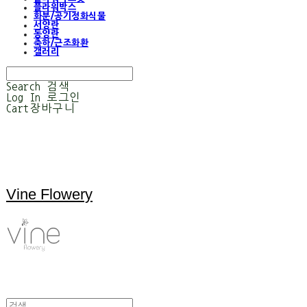
플라워박스
화분/공기정화식물
서양란
동양란
축하/근조화환
갤러리
Search
검색
Log In
로그인
Cart
장바구니
Vine Flowery