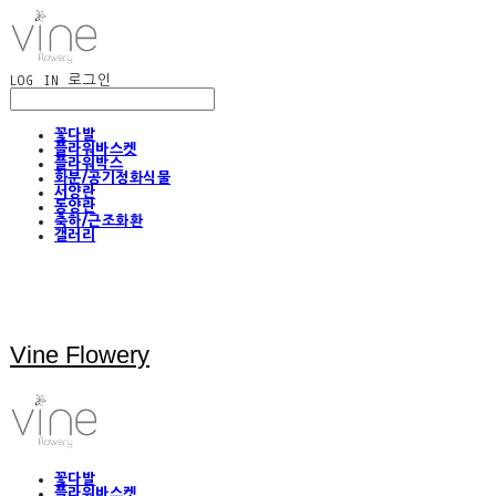
LOG IN
로그인
꽃다발
플라워바스켓
플라워박스
화분/공기정화식물
서양란
동양란
축하/근조화환
갤러리
Vine Flowery
꽃다발
플라워바스켓