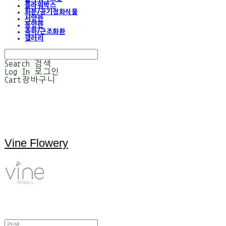
플라워박스
화분/공기정화식물
서양란
동양란
축하/근조화환
갤러리
Search
검색
Log In
로그인
Cart
장바구니
Vine Flowery