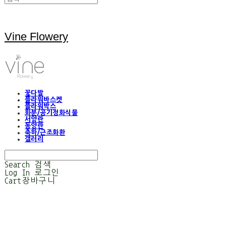
Vine Flowery
꽃다발
플라워바스켓
플라워박스
화분/공기정화식물
서양란
동양란
축하/근조화환
갤러리
Search
검색
Log In
로그인
Cart
장바구니