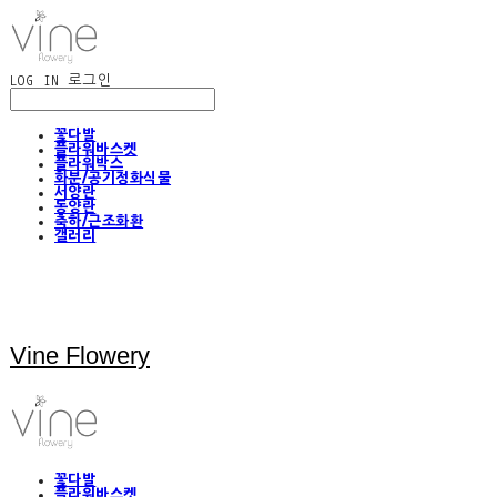
LOG IN
로그인
꽃다발
플라워바스켓
플라워박스
화분/공기정화식물
서양란
동양란
축하/근조화환
갤러리
Vine Flowery
꽃다발
플라워바스켓