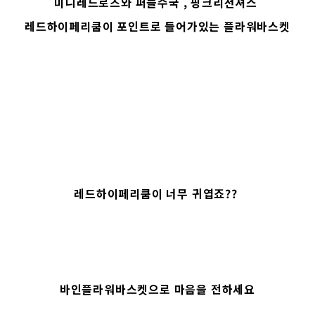
미니레드로즈와 퍼플수국 , 핑크리션셔스
레드하이페리쿰이 포인트로 들어가있는 플라워바스켓
레드하이페리쿰이 너무 귀엽죠??
바인플라워바스켓으로 마음을 전하세요