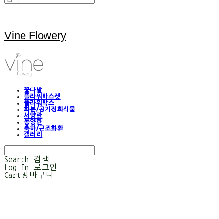
Vine Flowery
꽃다발
플라워바스켓
플라워박스
화분/공기정화식물
서양란
동양란
축하/근조화환
갤러리
Search
검색
Log In
로그인
Cart
장바구니