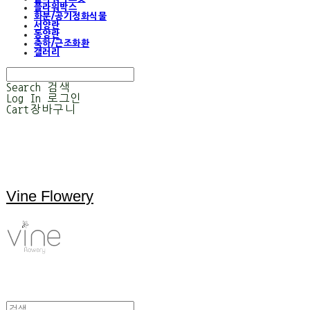
플라워박스
화분/공기정화식물
서양란
동양란
축하/근조화환
갤러리
Search
검색
Log In
로그인
Cart
장바구니
Vine Flowery